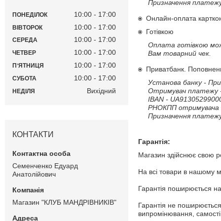
Призначення платежу
10:00
17:00
ПОНЕДІЛОК
Онлайн-оплата карткою
10:00
17:00
ВІВТОРОК
Готівкою
10:00
17:00
СЕРЕДА
Оплата готівкою можл
10:00
17:00
Вам товарний чек.
ЧЕТВЕР
10:00
17:00
ПʼЯТНИЦЯ
Приватбанк. Поповнення
10:00
17:00
СУБОТА
Установа банку - При
Вихідний
Отримувач платежу 
НЕДІЛЯ
IBAN - UA9130529900
РНОКПП отримувача -
Призначення платежу
КОНТАКТИ
Гарантія:
Магазин здійснює свою ро
Семенченко Едуард
На всі товари в нашому м
Анатолійович
Гарантія поширюється на 
Магазин "КЛУБ МАНДРІВНИКІВ"
Гарантія не поширюється
випромінювання, самостій