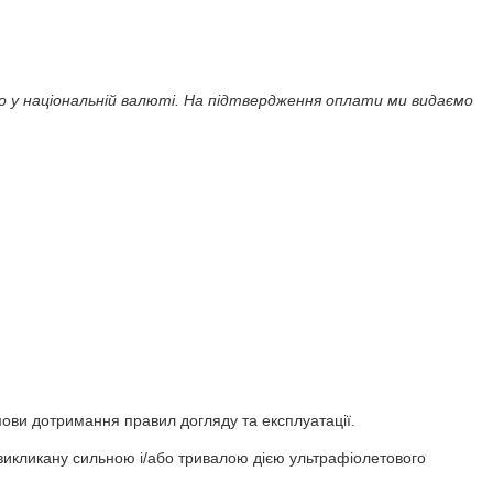
 у національній валюті. На підтвердження оплати ми видаємо 
мови дотримання правил догляду та експлуатації.
 викликану сильною і/або тривалою дією ультрафіолетового