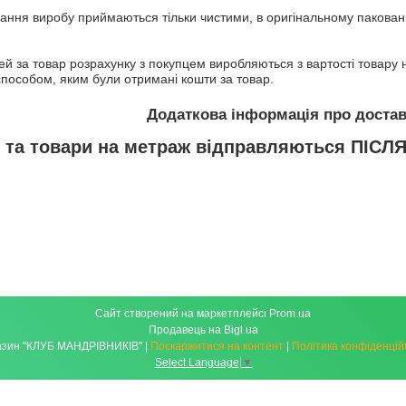
ання виробу приймаються тільки чистими, в оригінальному пакованні
ей за товар розрахунку з покупцем виробляються з вартості товару
способом, яким були отримані кошти за товар.
ри та товари на метраж відправляються ПІС
Сайт створений на маркетплейсі
Prom.ua
Продавець на Bigl.ua
Магазин "КЛУБ МАНДРІВНИКІВ" |
Поскаржитися на контент
|
Політика конфіденцій
Select Language
▼