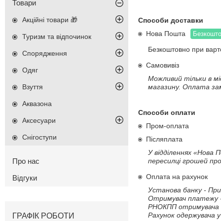
Товари
Акційні товари 🎁
Способи доставки
Нова Пошта
Безкошто
Туризм та відпочинок
Безкоштовно при варто
Спорядження
Самовивіз
Одяг
Можливий тільки в мі
Взуття
магазину. Оплата зам
Аквазона
Способи оплати
Аксесуари
Пром-оплата
Снігоступи
Післяплата
У відділеннях «Нова 
Про нас
пересилці грошей пр
Оплата на рахунок
Відгуки
Установа банку - При
Отримувач платежу 
РНОКПП отримувача -
Рахунок одержувача 
ГРАФІК РОБОТИ