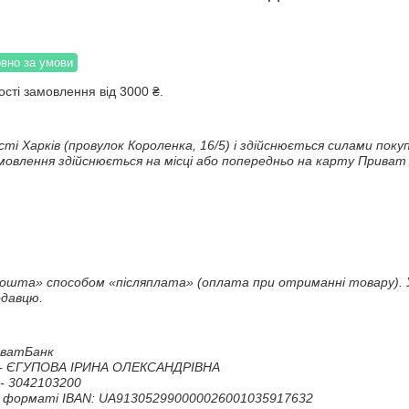
вно за умови
сті замовлення від 3000 ₴.
сті Харків (провулок Короленка, 16/5) і здійснюється силами пок
овлення здійснюється на місці або попередньо на карту Приват 
Пошта» способом «післяплата» (оплата при отриманні товару). 
одавцю.
ватБанк

- ЄГУПОВА ІРИНА ОЛЕКСАНДРІВНА

 3042103200

у форматі IBAN: UA913052990000026001035917632
