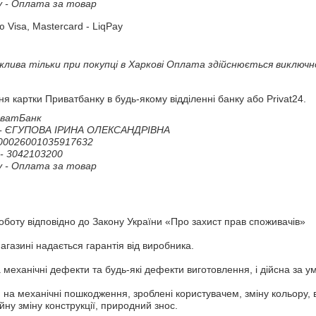
 - Оплата за товар
 Visa, Mastercard - LiqPay
ива тільки при покупці в Харкові Оплата здійснюється виключно
 картки Приватбанку в будь-якому відділенні банку або Privat24.
ватБанк

- ЄГУПОВА ІРИНА ОЛЕКСАНДРІВНА

00026001035917632

 3042103200

 - Оплата за товар
боту відповідно до Закону України «Про захист прав споживачів»
агазині надається гарантія від виробника.
механічні дефекти та будь-які дефекти виготовлення, і дійсна за у
 на механічні пошкодження, зроблені користувачем, зміну кольору,
ну зміну конструкції, природний знос.