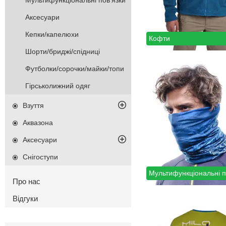
Мультифункціональні пов'язки
Аксесуари
Кепки/капелюхи
Кофти
Шорти/бриджі/спідниці
Футболки/сорочки/майки/топи
Гірськолижний одяг
Взуття
Аквазона
Аксесуари
Снігоступи
Мультифункціональні п
Про нас
Відгуки