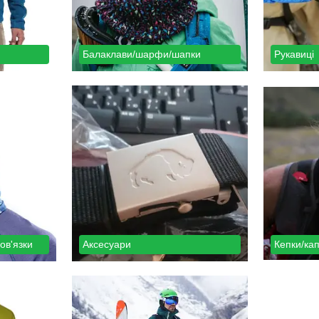
Балаклави/шарфи/шапки
Рукавиці
ов'язки
Аксесуари
Кепки/ка