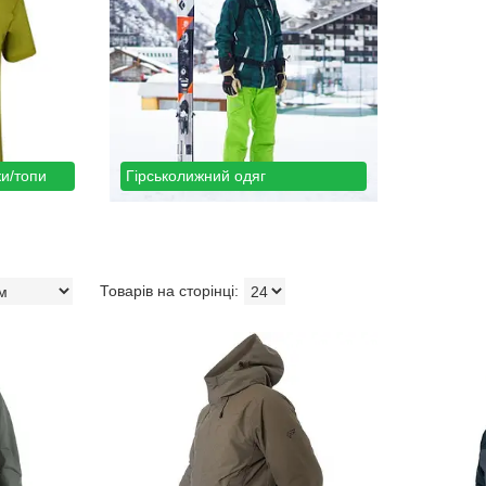
и/топи
Гірськолижний одяг