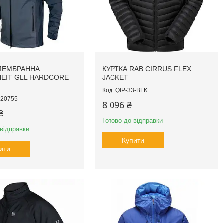
МЕМБРАННА
КУРТКА RAB CIRRUS FLEX
EIT GLL HARDCORE
JACKET
QIP-33-BLK
20755
8 096 ₴
₴
Готово до відправки
 відправки
Купити
ити