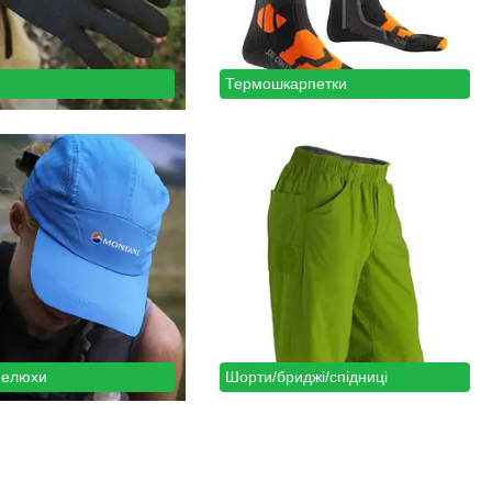
Термошкарпетки
пелюхи
Шорти/бриджі/спідниці