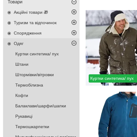
Товари
Акційні товари 🎁
Туризм та відпочинок
Спорядження
Одяг
Куртки синтетика/ пух
Штани
Штормівки/вітровки
Куртки синтетика/ пух
Термобілизна
Кофти
Балаклави/шарфи/шапки
Рукавиці
Термошкарпетки