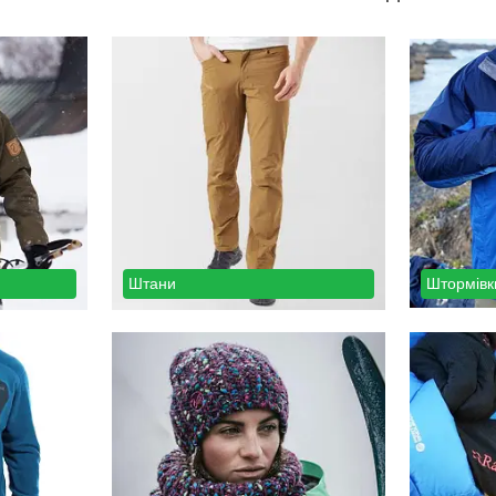
Штани
Штормівки