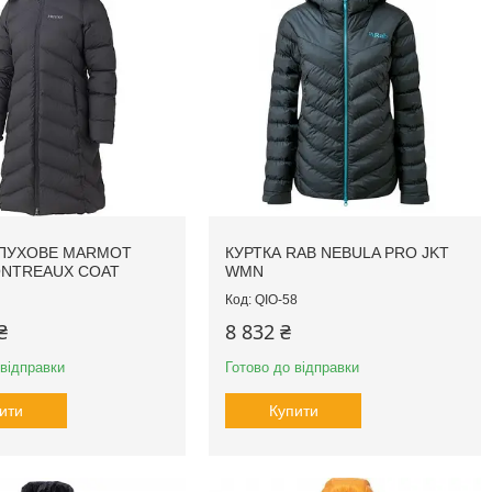
 ПУХОВЕ MARMOT
КУРТКА RAB NEBULA PRO JKT
NTREAUX COAT
WMN
QIO-58
₴
8 832 ₴
 відправки
Готово до відправки
ити
Купити