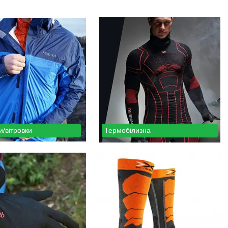
/вітровки
Термобілизна