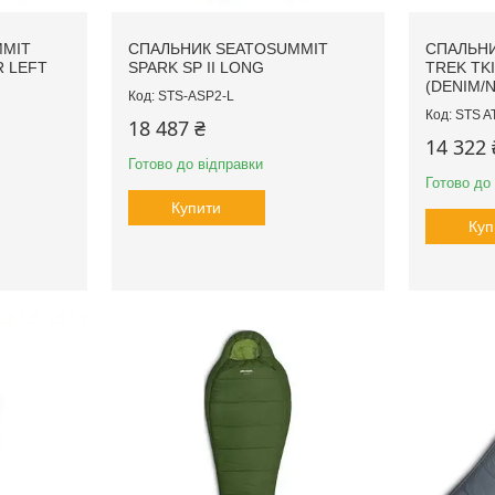
MMIT
СПАЛЬНИК SEATOSUMMIT
СПАЛЬНИ
R LEFT
SPARK SP II LONG
TREK TKI
(DENIM/N
STS-ASP2-L
STS A
18 487 ₴
14 322 
Готово до відправки
Готово до
Купити
Куп