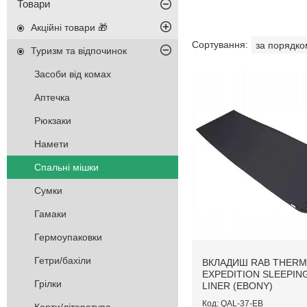
Товари
Акційні товари 🎁
Туризм та відпочинок
Засоби від комах
Аптечка
Рюкзаки
Намети
Спальні мішки
Сумки
Гамаки
Гермоупаковки
Гетри/бахіли
ВКЛАДИШ RAB THERM
EXPEDITION SLEEPIN
Грілки
LINER (EBONY)
QAL-37-EB