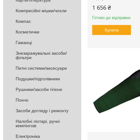
Карти/література
1 656 ₴
Компресійні мішки/чохли
Готово до відправки
Компас
Купити
Косметички
Гаманці
Знезаражувальні засоби/
фільтри
Питні системи/аксесуари
Подушки/підголівники
Рушники/засоби гігієни
Пончо
Засоби догляду і ремонту
Налобні ліхтарі, ручні
кемпінгові
Електроніка