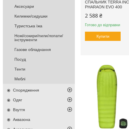
СПАЛЬНИК TERRA IN
Аксесуари
PHARAON EVO 400
2 588 ₴
Килимки/сидушки
Готово до відправки
Туристська їжа
Ножі/сокири/пили/лопати/
Купити
інструменти
Газове обладнання
Посуд
Тенти
Меблі
Спорядження
Одяг
Взуття
Аквазона