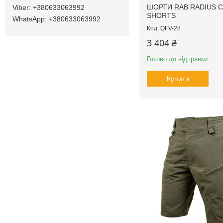
ШОРТИ RAB RADIUS 
+380633063992
SHORTS
+380633063992
QFV-28
3 404 ₴
Готово до відправки
Купити