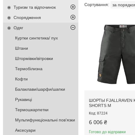
Туризм та відпочинок
Спорядження
Одяг
Куртки синтетика/ пух
Штани
Штормівки/вітровки
Термобілизна
Кофти
Балаклави/шарфи/шапки
Рукавиці
ШОРТЫ FJALLRAVEN 
SHORTS M
Термошкарпетки
87224
Мультифункціональні пов'язки
6 006 ₴
Аксесуари
Готово до відправки