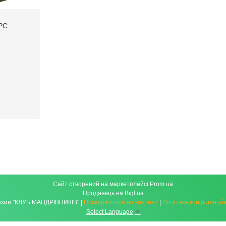
PC
Сайт створений на маркетплейсі
Prom.ua
Продавець на Bigl.ua
Магазин "КЛУБ МАНДРІВНИКІВ" |
Поскаржитися на контент
|
Політика конфіденцій
Select Language
▼