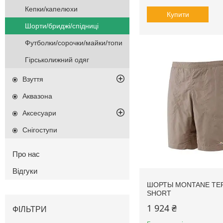
Кепки/капелюхи
Купити
Шорти/бриджі/спідниці
Футболки/сорочки/майки/топи
Гірськолижний одяг
Взуття
Аквазона
Аксесуари
Снігоступи
Про нас
Відгуки
ШОРТЫ MONTANE TER
SHORT
1 924 ₴
ФІЛЬТРИ