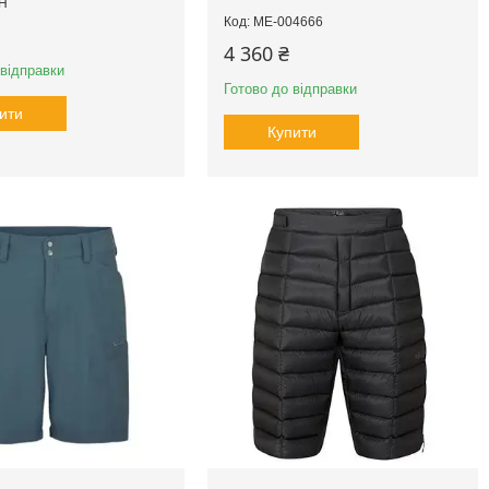
H
ME-004666
4 360 ₴
 відправки
Готово до відправки
ити
Купити