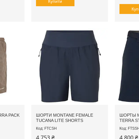
Купити
Куп
RA PACK
ШОРТИ MONTANE FEMALE
ШОРТЫ 
TUCANA LITE SHORTS
TERRA S
FTCSH
FTSS
4 753 ₴
4 800 ₴