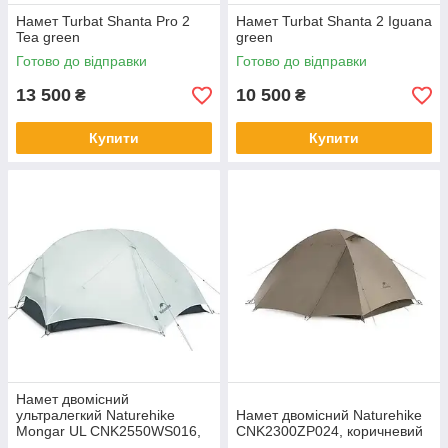
Намет Turbat Shanta Pro 2
Намет Turbat Shanta 2 Iguana
Tea green
green
Готово до відправки
Готово до відправки
13 500
10 500
₴
₴
Купити
Купити
Намет двомісний
ультралегкий Naturehike
Намет двомісний Naturehike
Mongar UL CNK2550WS016,
CNK2300ZP024, коричневий
grey