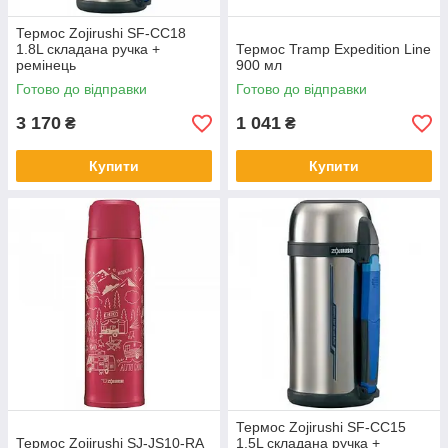
Термос Zojirushi SF-CC18
1.8L складана ручка +
Термос Tramp Expedition Line
ремінець
900 мл
Готово до відправки
Готово до відправки
3 170
1 041
₴
₴
Купити
Купити
Термос Zojirushi SF-CC15
Термос Zojirushi SJ-JS10-RA
1.5L складана ручка +