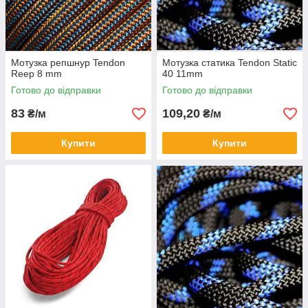
Мотузка репшнур Tendon
Мотузка статика Tendon Static
Reep 8 mm
40 11mm
Готово до відправки
Готово до відправки
83
109,20
₴/м
₴/м
Купити
Купити