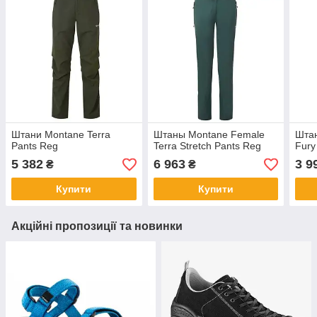
Штани Montane Terra
Штаны Montane Female
Шта
Pants Reg
Terra Stretch Pants Reg
Fury
5 382
6 963
3 9
₴
₴
Купити
Купити
Акційні пропозиції та новинки