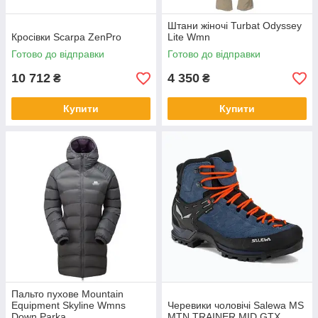
Штани жіночі Turbat Odyssey
Кросівки Scarpa ZenPro
Lite Wmn
Готово до відправки
Готово до відправки
10 712
4 350
₴
₴
Купити
Купити
Пальто пухове Mountain
Equipment Skyline Wmns
Черевики чоловічі Salewa MS
Down Parka
MTN TRAINER MID GTX