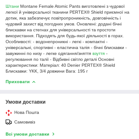
Штани
Montane Female Atomic Pants виготовлені з чудової
легкої й універсальної тканини PERTEX® Shield приємної на
дотик, яка забезпечує повітропроникність, довговічність і
чудовий захист від погодних умов. Оновлені: додані бічні
блискавки на стегнах для універсальності та простоти
використання. Підходять для будь-якої діяльності в горах.
Особливості: - водонепроникні - легкі - компактні -
універсальні, спортивні - еластична талія - бічні блискавки -
завужинні по низу - легке одягання/зняття
взуття
-
регулювання по талії - Відбивні світло деталі Основні
характеристики: Матеріал: 40 Denier PERTEX® Shield
Блискавки: YKK, 3/4 довжини Вага: 195 г
Приховати
Умови доставки
Нова Пошта
Самовивіз
Всі умови доставки