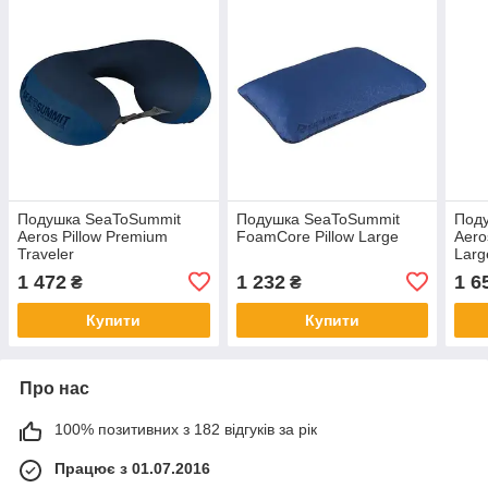
Подушка SeaToSummit
Подушка SeaToSummit
Под
Aeros Pillow Premium
FoamCore Pillow Large
Aero
Traveler
Larg
1 472
1 232
1 6
₴
₴
Купити
Купити
Про нас
100% позитивних з 182 відгуків за рік
Працює з 01.07.2016