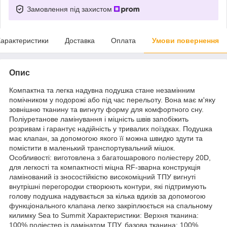
Замовлення під захистом
арактеристики
Доставка
Оплата
Умови повернення
Опис
Компактна та легка надувна подушка стане незамінним
помічником у подорожі або під час перельоту. Вона має м'яку
зовнішню тканину та вигнуту форму для комфортного сну.
Поліуретанове ламінування і міцність швів запобіжить
розривам і гарантує надійність у тривалих поїздках. Подушка
має клапан, за допомогою якого її можна швидко здути та
помістити в маленький транспортувальний мішок.
Особливості: виготовлена з багатошарового поліестеру 20D,
для легкості та компактності міцна RF-зварна конструкція
ламінований із зносостійкістю високоміцний ТПУ вигнуті
внутрішні перегородки створюють контури, які підтримують
голову подушка надувається за кілька вдихів за допомогою
функціонального клапана легко закріплюється на спальному
килимку Sea to Summit Характеристики: Верхня тканина:
100% поліестер із ламінатом ТПУ, базова тканина: 100%