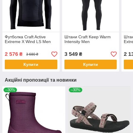
Футболка Craft Active
Штани Craft Keep Warm
Штан
Extreme X Wind LS Men
Intensity Men
Extr
2 576
3 549
2 1
₴
₴
3 680 ₴
Купити
Купити
Акційні пропозиції та новинки
–30%
–30%