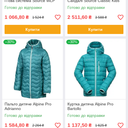
П'єва система Source WLP
Сандалі Source Classic Kids
Готово до відправки
Готово до відправки
1 066,80
2 511,60
₴
₴
1 524 ₴
3 588 ₴
Купити
Купити
–30%
–30%
Пальто дитяче Alpine Pro
Куртка дитяча Alpine Pro
Adrianno
Bartollo
Готово до відправки
Готово до відправки
1 584,80
1 137,50
₴
₴
2 264 ₴
1 625 ₴