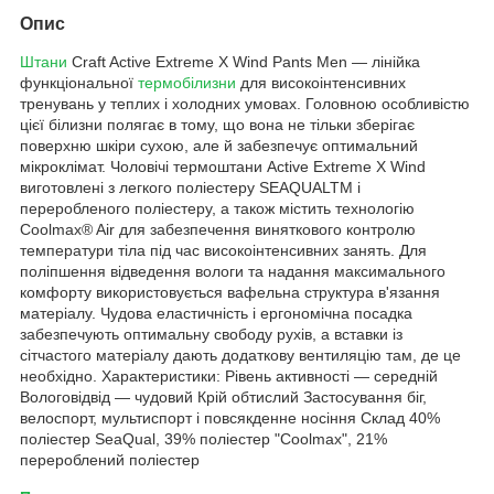
Опис
Штани
Craft Active Extreme X Wind Pants Men — лінійка
функціональної
термобілизни
для високоінтенсивних
тренувань у теплих і холодних умовах. Головною особливістю
цієї білизни полягає в тому, що вона не тільки зберігає
поверхню шкіри сухою, але й забезпечує оптимальний
мікроклімат. Чоловічі термоштани Active Extreme X Wind
виготовлені з легкого поліестеру SEAQUALTM і
переробленого поліестеру, а також містить технологію
Coolmax® Air для забезпечення виняткового контролю
температури тіла під час високоінтенсивних занять. Для
поліпшення відведення вологи та надання максимального
комфорту використовується вафельна структура в'язання
матеріалу. Чудова еластичність і ергономічна посадка
забезпечують оптимальну свободу рухів, а вставки із
сітчастого матеріалу дають додаткову вентиляцію там, де це
необхідно. Характеристики: Рівень активності — середній
Вологовідвід — чудовий Крій обтислий Застосування біг,
велоспорт, мультиспорт і повсякденне носіння Склад 40%
поліестер SeaQual, 39% поліестер "Coolmax", 21%
перероблений поліестер