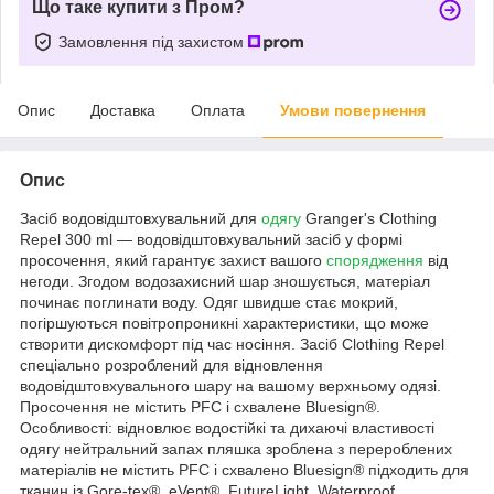
Що таке купити з Пром?
Замовлення під захистом
Опис
Доставка
Оплата
Умови повернення
Опис
Засіб водовідштовхувальний для
одягу
Granger's Clothing
Repel 300 ml — водовідштовхувальний засіб у формі
просочення, який гарантує захист вашого
спорядження
від
негоди. Згодом водозахисний шар зношується, матеріал
починає поглинати воду. Одяг швидше стає мокрий,
погіршуються повітропроникні характеристики, що може
створити дискомфорт під час носіння. Засіб Clothing Repel
спеціально розроблений для відновлення
водовідштовхувального шару на вашому верхньому одязі.
Просочення не містить PFC і схвалене Bluesign®.
Особливості: відновлює водостійкі та дихаючі властивості
одягу нейтральний запах пляшка зроблена з перероблених
матеріалів не містить PFC і схвалено Bluesign® підходить для
тканин із Gore-tex®, eVent®, FutureLight, Waterproof,