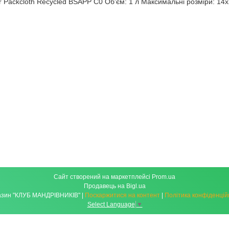
r Packcloth Recycled BSAPP C0 Об'єм: 1 л Максимальні розміри: 14
Сайт створений на маркетплейсі
Prom.ua
Продавець на Bigl.ua
Магазин "КЛУБ МАНДРІВНИКІВ" |
Поскаржитися на контент
|
Політика конфіденцій
Select Language
▼