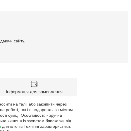
идаючи сайту.
Інформація для замовлення
осити на талії або закріпити через
 роботі, так і в подорожах за містом.
сті сумці. Особливості: - зручна
ьна кишеня із захистом блискавки від
н
для ключів Технічні характеристики: