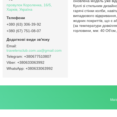
оновлена модель уже відом
провулок Короленка, 16/5,
Кухлі зі стильним дизайн
Харків, Україна
гарячі стінки колби, нав
випадкового відкривання,
жодних покриттів, що є а
+380 (63) 306-39-92
(за температури довкілля
горловини, мм: 40 Об'єм,
+380 (67) 751-08-07
travelersclub.com.ua@gmail.com
+380677510807
+380633063992
+380633063992