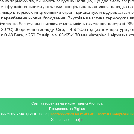
их термокухлів, які мають вакуумну ізоляцію, що дає змогу зберігати
ом і функціональними деталями: спеціальна пластикова насадка на г
іть якщо в термосклянці обпікний окроп, кришка кухля відкривається
 передбачена кнопка блокування. Внутрішня частина термокухля виг
бсолютно безпечним і виключає можливість окиснення поверхні. Збе
 20 °C) Збереження холоду, С/год.: 4-9 °C/6 год (за температури до
 л 0.48 Вага, г 250 Розмір, мм 65x65x170 мм Матеріал Неіржавка ст
Сайт створений на маркетплейсі
Prom.ua
Продавець на Bigl.ua
Магазин "КЛУБ МАНДРІВНИКІВ" |
Поскаржитися на контент
|
Політика конфіденцій
Select Language
▼