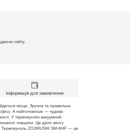
идаючи сайту.
Інформація для замовлення
знайдеться місце. Зручна та правильна
 офісу. А найголовніше — чудова
якості. У термокухлях вакуумний
зменшеної товщини. Це дало змогу
у. Термокухоль ZOJIRUSHI SM-KHF — це