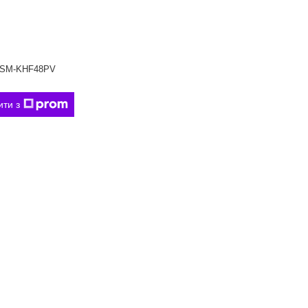
SM-KHF48PV
ити з