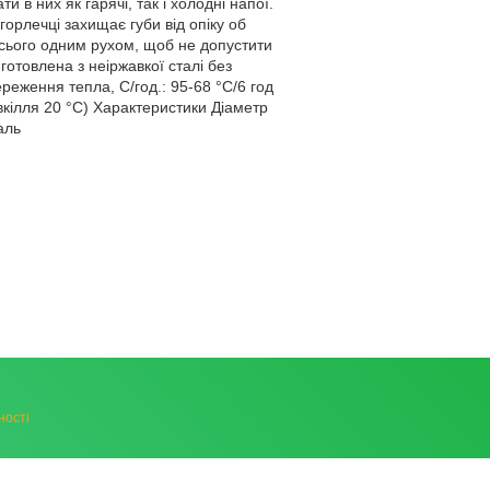
 в них як гарячі, так і холодні напої.
орлечці захищає губи від опіку об
 всього одним рухом, щоб не допустити
отовлена з неіржавкої сталі без
реження тепла, С/год.: 95-68 °C/6 год
вкілля 20 °C) Характеристики Діаметр
аль
ності