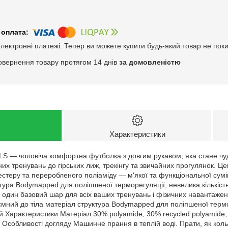
електронні платежі. Тепер ви можете купити будь-який товар не пок
овернення товару протягом 14 днів
за домовленістю
Характеристики
 LS — чоловіча комфортна футболка з довгим рукавом, яка стане ч
нних тренувань до гірських лиж, трекінгу та звичайних прогулянок. 
естеру та переробленого поліаміду — м'якої та функціональної сумі
тура Bodymapped для поліпшеної терморегуляції, невелика кількіст
 один базовий шар для всіх ваших тренувань і фізичних навантажень
иємний до тіла матеріал структура Bodymapped для поліпшеної терм
ій Характеристики Матеріал 30% polyamide, 30% recycled polyamide
t Особливості догляду Машинне прання в теплій воді. Прати, як коль