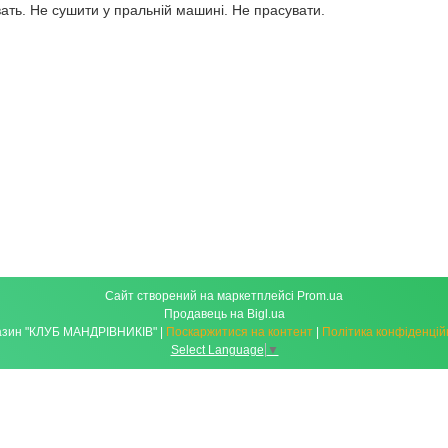
ать. Не сушити у пральній машині. Не прасувати.
Сайт створений на маркетплейсі
Prom.ua
Продавець на Bigl.ua
Магазин "КЛУБ МАНДРІВНИКІВ" |
Поскаржитися на контент
|
Політика конфіденцій
Select Language
▼