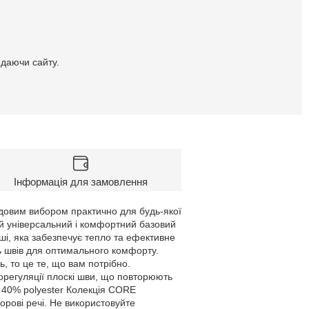
идаючи сайту.
Інформація для замовлення
удовим вибором практично для будь-якої
Цей універсальний і комфортний базовий
ші, яка забезпечує тепло та ефективне
ь швів для оптимального комфорту.
, то це те, що вам потрібно.
орегуляції плоскі шви, що повторюють
, 40% polyester Колекція CORE
орові речі. Не використовуйте