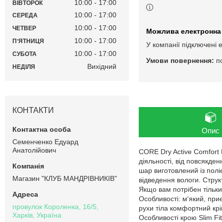
10:00
17:00
ВІВТОРОК
10:00
17:00
СЕРЕДА
10:00
17:00
ЧЕТВЕР
10:00
17:00
ПʼЯТНИЦЯ
У компанії підключені 
10:00
17:00
СУБОТА
п
Вихідний
НЕДІЛЯ
КОНТАКТИ
Опис
Семенченко Едуард
Анатолійович
CORE Dry Active Comfort
діяльності, від повсякде
шар виготовлений із полі
Магазин "КЛУБ МАНДРІВНИКІВ"
відведення вологи. Струк
Якщо вам потрібен тільки
Особливості: м'який, пр
провулок Короленка, 16/5,
рухи тіла комфортний кр
Харків, Україна
Особливості крою Slim Fi