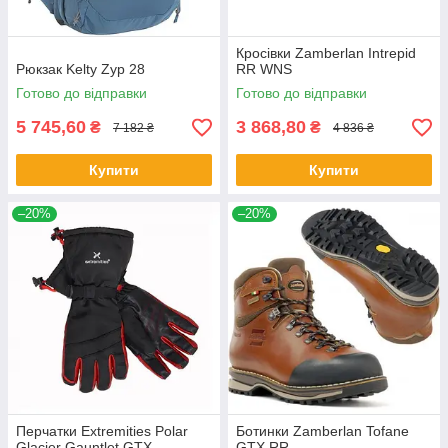
Кросівки Zamberlan Intrepid
Рюкзак Kelty Zyp 28
RR WNS
Готово до відправки
Готово до відправки
5 745,60
3 868,80
₴
₴
7 182 ₴
4 836 ₴
Купити
Купити
–20%
–20%
Перчатки Extremities Polar
Ботинки Zamberlan Tofane
Glacier Gauntlet GTX
GTX RR