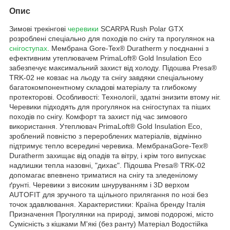
Опис
Зимові трекінгові
черевики
SCARPA Rush Polar GTX
розроблені спеціально для походів по снігу та прогулянок на
снігоступах
. Мембрана Gore-Tex® Duratherm у поєднанні з
ефективним утеплювачем PrimaLoft® Gold Insulation Eco
забезпечує максимальний захист від холоду. Підошва Presa®
TRK-02 не ковзає на льоду та снігу завдяки спеціальному
багатокомпонентному складові матеріалу та глибокому
протекторові. Особливості: Технології, здатні знизити втому ніг.
Черевики підходять для прогулянок на снігоступах та піших
походів по снігу. Комфорт та захист під час зимового
використання. Утеплювач PrimaLoft® Gold Insulation Eco,
зроблений повністю з перероблених матеріалів, відмінно
підтримує тепло всередині черевика. МембранаGore-Tex®
Duratherm захищає від опадів та вітру, і крім того випускає
надлишки тепла назовні, "дихає". Підошва Presa® TRK-02
допомагає впевнено триматися на снігу та зледенілому
ґрунті. Черевики з високим шнуруванням і 3D верхом
AUTOFIT для зручного та щільного прилягання по нозі без
точок здавлювання. Характеристики: Країна бренду Італія
Призначення Прогулянки на природі, зимові подорожі, місто
Сумісність з кішками М'які (без ранту) Матеріал Водостійка