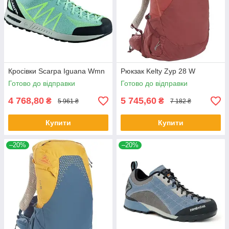
Кросівки Scarpa Iguana Wmn
Рюкзак Kelty Zyp 28 W
Готово до відправки
Готово до відправки
4 768,80
5 745,60
₴
₴
5 961 ₴
7 182 ₴
Купити
Купити
–20%
–20%