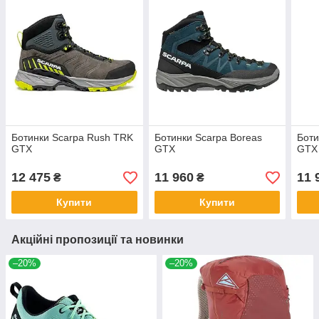
Ботинки Scarpa Rush TRK
Ботинки Scarpa Boreas
Боти
GTX
GTX
GTX
12 475
11 960
11 
₴
₴
Купити
Купити
Акційні пропозиції та новинки
–20%
–20%