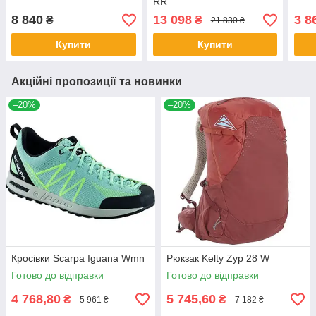
RR
8 840
13 098
3 8
₴
₴
21 830 ₴
Купити
Купити
Акційні пропозиції та новинки
–20%
–20%
Кросівки Scarpa Iguana Wmn
Рюкзак Kelty Zyp 28 W
Готово до відправки
Готово до відправки
4 768,80
5 745,60
₴
₴
5 961 ₴
7 182 ₴