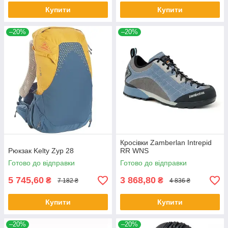
Купити
Купити
–20%
–20%
Кросівки Zamberlan Intrepid
Рюкзак Kelty Zyp 28
RR WNS
Готово до відправки
Готово до відправки
5 745,60
3 868,80
₴
₴
7 182 ₴
4 836 ₴
Купити
Купити
–20%
–20%