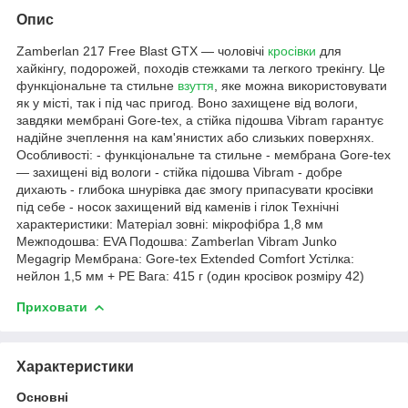
Опис
Zamberlan 217 Free Blast GTX — чоловічі
кросівки
для
хайкінгу, подорожей, походів стежками та легкого трекінгу. Це
функціональне та стильне
взуття
, яке можна використовувати
як у місті, так і під час пригод. Воно захищене від вологи,
завдяки мембрані Gore-tex, а стійка підошва Vibram гарантує
надійне зчеплення на кам'янистих або слизьких поверхнях.
Особливості: - функціональне та стильне - мембрана Gore-tex
— захищені від вологи - стійка підошва Vibram - добре
дихають - глибока шнурівка дає змогу припасувати кросівки
під себе - носок захищений від каменів і гілок Технічні
характеристики: Матеріал зовні: мікрофібра 1,8 мм
Межподошва: EVA Подошва: Zamberlan Vibram Junko
Megagrip Мембрана: Gore-tex Extended Comfort Устілка:
нейлон 1,5 мм + PE Вага: 415 г (один кросівок розміру 42)
Приховати
Характеристики
Основні