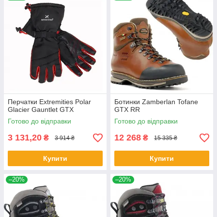
Перчатки Extremities Polar
Ботинки Zamberlan Tofane
Glacier Gauntlet GTX
GTX RR
Готово до відправки
Готово до відправки
3 131,20
12 268
₴
₴
3 914 ₴
15 335 ₴
Купити
Купити
–20%
–20%