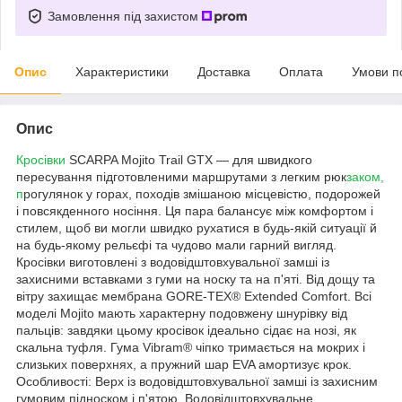
Замовлення під захистом
Опис
Характеристики
Доставка
Оплата
Умови п
Опис
Кросівки
SCARPA Mojito Trail GTX — для швидкого
пересування підготовленими маршрутами з легким рюк
заком,
п
рогулянок у горах, походів змішаною місцевістю, подорожей
і повсякденного носіння. Ця пара балансує між комфортом і
стилем, щоб ви могли швидко рухатися в будь-якій ситуації й
на будь-якому рельєфі та чудово мали гарний вигляд.
Кросівки виготовлені з водовідштовхувальної замші із
захисними вставками з гуми на носку та на п'яті. Від дощу та
вітру захищає мембрана GORE-TEX® Extended Comfort. Всі
моделі Mojito мають характерну подовжену шнурівку від
пальців: завдяки цьому кросівок ідеально сідає на нозі, як
скальна туфля. Гума Vibram® чіпко тримається на мокрих і
слизьких поверхнях, а пружний шар EVA амортизує крок.
Особливості: Верх із водовідштовхувальної замші із захисним
гумовим підноском і п'ятою. Водовідштовхувальне