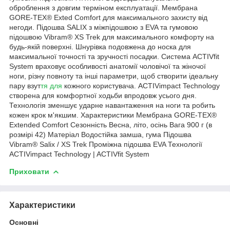
оброблення з довгим терміном експлуатації. Мембрана
GORE-TEX® Exted Comfort для максимального захисту від
негоди. Підошва SALIX з міжпідошвою з EVA та гумовою
підошвою Vibram® XS Trek для максимального комфорту на
будь-якій поверхні. Шнурівка подовжена до носка для
максимальної точності та зручності посадки. Система ACTIVfit
System враховує особливості анатомії чоловічої та жіночої
ноги, різну повноту та інші параметри, щоб створити ідеальну
пару взут
тя для
кожного користувача. ACTIVimpact Technology
створена для комфортної ходьби впродовж усього дня.
Технологія зменшує ударне навантаження на ноги та робить
кожен крок м'якшим. Характеристики Мембрана GORE-TEX®
Extended Comfort Сезонність Весна, літо, осінь Вага 900 г (в
розмірі 42) Матеріал Водостійка замша, гума Підошва
Vibram® Salix / XS Trek Проміжна підошва EVA Технології
ACTIVimpact Technology | ACTIVfit System
Приховати
Характеристики
Основні