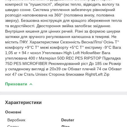
компресії та "пушистості", зберігає тепло, відводить вологу та
швидко сохне. Система утеплення забезпечує рівномірний
розподіл наповнювача на 360° (половина внизу, половина
зверху). Безшовна конструкція для кращого збереження тепла
та водостійкості. Двостороння змійка запобігає заїданню.
Внутрішня кишеня для цінних речей. Різні за формою шнурки
затяжки для зручного регулювання капюшона в темряві. Не
містить ПФУ. Характеристики Сезонність Весна/Літо/ Осінь Т°
комфорту +9°C Т° межі комфорту +5°C Т° екстриму -9°C Вага
1,05 кг + 94 г чохол Утеплювач High Loft Hollowfiber Вага
утеплювача 400 г Матеріал 50D REC PES RIPSTOP Підкладка
75D PES MICROFIBER Рекомендований ріст До 185 см Розмір
у складеному вигляді ø 20x39 см Обхват плечей 74 см Обхват
ног 47 см Стать Unisex Сторона блискавки Right/Left Zip
Приховати
Характеристики
Основні
Виробник
Deuter
Сезон
Літо