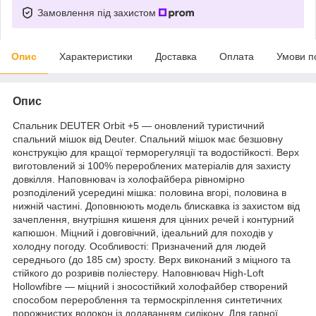
Замовлення під захистом
Опис
Характеристики
Доставка
Оплата
Умови п
Опис
Спальник DEUTER Orbit +5 — оновлений туристичний
спальний мішок від Deuter. Спальний мішок має безшовну
конструкцію для кращої терморегуляції та водостійкості. Верх
виготовлений зі 100% перероблених матеріалів для захисту
довкілля. Наповнювач із холофайбера рівномірно
розподілений усередині мішка: половина вгорі, половина в
нижній частині. Доповнюють модель блискавка із захистом від
зачеплення, внутрішня кишеня для цінних речей і контурний
капюшон. Міцний і довговічний, ідеальний для походів у
холодну погоду. Особливості: Призначений для людей
середнього (до 185 см) зросту. Верх виконаний з міцного та
стійкого до розривів поліестеру. Наповнювач High-Loft
Hollowfibre — міцний і зносостійкий холофайбер створений
способом перероблення та термоскріплення синтетичних
порожнистих волокон із додаванням силікону. Для гарної