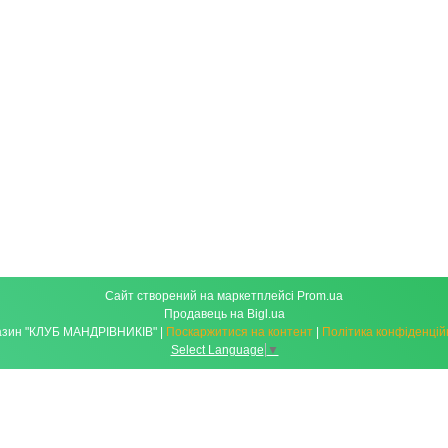
Сайт створений на маркетплейсі
Prom.ua
Продавець на Bigl.ua
Магазин "КЛУБ МАНДРІВНИКІВ" |
Поскаржитися на контент
|
Політика конфіденцій
Select Language
▼