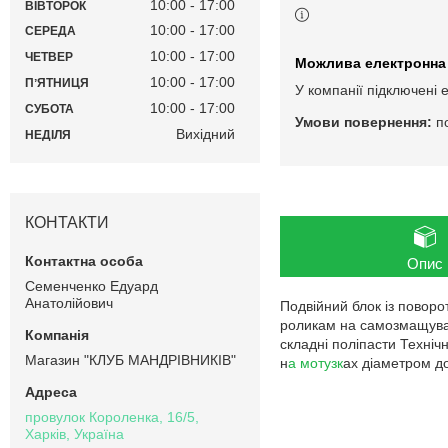
10:00
17:00
ВІВТОРОК
10:00
17:00
СЕРЕДА
10:00
17:00
ЧЕТВЕР
10:00
17:00
ПʼЯТНИЦЯ
У компанії підключені 
10:00
17:00
СУБОТА
п
Вихідний
НЕДІЛЯ
КОНТАКТИ
Опис
Семенченко Едуард
Анатолійович
Подвійний блок із поворо
роликам на самозмащувани
складні поліпасти Техніч
Магазин "КЛУБ МАНДРІВНИКІВ"
н
а мотузк
ах діаметром до
провулок Короленка, 16/5,
Харків, Україна