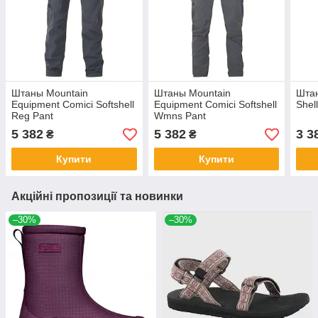
Штаны Mountain
Штаны Mountain
Штан
Equipment Comici Softshell
Equipment Comici Softshell
Shel
Reg Pant
Wmns Pant
5 382
5 382
3 3
₴
₴
Купити
Купити
Акційні пропозиції та новинки
–30%
–30%