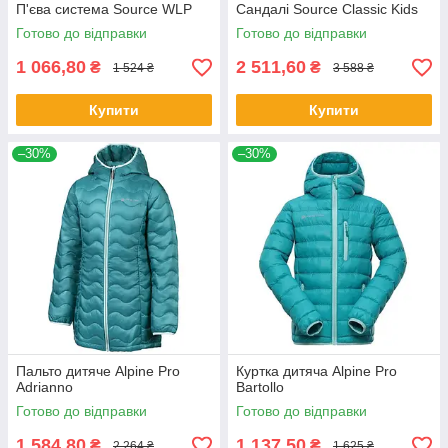
П'єва система Source WLP
Сандалі Source Classic Kids
Готово до відправки
Готово до відправки
1 066,80
2 511,60
₴
₴
1 524 ₴
3 588 ₴
Купити
Купити
–30%
–30%
Пальто дитяче Alpine Pro
Куртка дитяча Alpine Pro
Adrianno
Bartollo
Готово до відправки
Готово до відправки
1 584,80
1 137,50
₴
₴
2 264 ₴
1 625 ₴