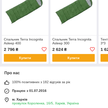
Спальник Terra Incognita
Спальник Terra Incognita
Тент
Asleep 400
Asleep 300
3*3
2 796
2 624
1 6
₴
₴
Купити
Купити
Про нас
100% позитивних з 182 відгуків за рік
Працює з 01.07.2016
м. Харків
провулок Короленка, 16/5, Харків, Україна