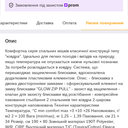
Замовлення під захистом
арактеристики
Доставка
Оплата
Умови повернення
Опис
Комфортна серія спальних мішків класичної конструкції типу
"ковдра". Ідеально для легких походів і виїздів на природу,
якщо температура не опускається нижче нульової позначки.
За потреби розкладається в ковдру. Система, що
перешкоджає защемленню блискавки, вдосконалена
додатковим пластиковим елементом. Опис: - блискавка з
двома двосторонніми замками - сфорескувальний елемент на
замку блискавки "GLOW ZIP PULL" - захист від защемлення -
клапан для захисту блискавки від розстібання - компресійне
паковання стьобання 2 спальників тип ковдра 2-шарова
конструкція наповнювача Технічні характеристики
Температура, °C min comfort max +3 +10 +26 Наповнювач, г/
м2 2 × 100 Вага (min/max), кг 1,25 – 1,39 Паковання, см 21 ×
34 Розмір, см 190 × 80 Зовнішній матеріал 190T Polyester,
W/R, CIRE Внутрішній матеріал T/C (Trevira/Cotton) Fleece