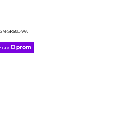
SM-SR60E-WA
ити з