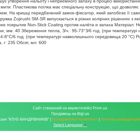
шує утворення нальоту і неприємного запаху в процесі використання
 мити. Пластикова поїлка має спеціальну конструкцію, що дозволяє п
ем. На кришці передбачений замок-фіксатор, який запобігає її само
ружка Zojirushi SM-SR випускається в різних колірних рішеннях з 
ее покрытие Non-Stick Coating против налёта и запаха Матеріал: Н
и, мм: 40 Збереження тепла, З/ч.: 95-73°З/6 год. (при температур
: 4-8°С/6 год. (при температурі навколишнього середовища 20 °С) 
 г: 235 Обсяг, мл: 600
Сайт створений на маркетплейсі
Prom.ua
Продавець на Bigl.ua
Магазин "КЛУБ МАНДРІВНИКІВ" |
Поскаржитися на контент
|
Політика конфіденцій
Select Language
▼