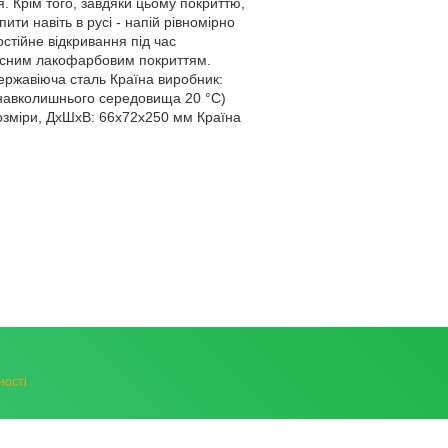
. Крім того, завдяки цьому покриттю,
ити навіть в русі - напій рівномірно
стійне відкривання під час
якісним лакофарбовим покриттям.
ержавіюча сталь Країна виробник:
і навколишнього середовища 20 °С)
Розміри, ДхШхВ: 66х72х250 мм Країна
ності