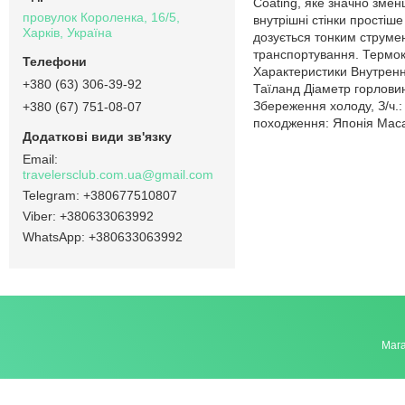
Coating, яке значно змен
провулок Короленка, 16/5,
внутрішні стінки простіше
Харків, Україна
дозується тонким струмен
транспортування. Термок
Характеристики Внутренн
+380 (63) 306-39-92
Таїланд Діаметр горловин
Збереження холоду, З/ч.
+380 (67) 751-08-07
походження: Японія Маса,
travelersclub.com.ua@gmail.com
+380677510807
+380633063992
+380633063992