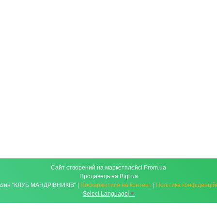
Сайт створений на маркетплейсі
Prom.ua
Продавець на Bigl.ua
Магазин "КЛУБ МАНДРІВНИКІВ" |
Поскаржитися на контент
|
Політика конфіденцій
Select Language
▼