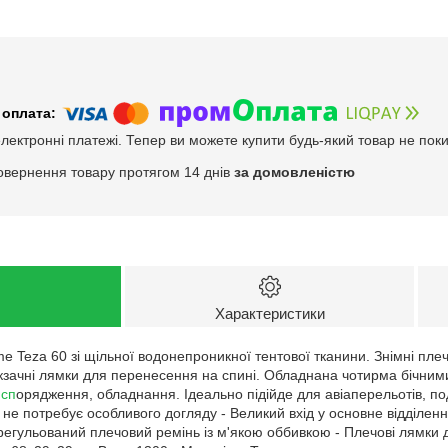
електронні платежі. Тепер ви можете купити будь-який товар не пок
овернення товару протягом 14 днів
за домовленістю
Характеристики
me Teza 60 зі щільної водонепроникної тентової тканини. Знімні пл
кзачні лямки для перенесення на спині. Обладнана чотирма бічним
 сп
орядження, обладнання. Ідеально підійде для авіаперельотів, по
е потребує особливого догляду - Великий вхід у основне відділення
регульований плечовий ремінь із м'якою оббивкою - Плечові лямки