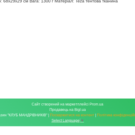
р: 68х29х29 см Вага: 1300 г Матеріал: Teza тентова тканина
Сайт створений на маркетплейсі
Prom.ua
Продавець на Bigl.ua
Магазин "КЛУБ МАНДРІВНИКІВ" |
Поскаржитися на контент
|
Політика конфіденцій
Select Language
▼