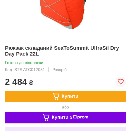
Рюкзак складаний SeaToSummit UltraSil Dry
Day Pack 22L
Готово до відправки
Код: STS ATC012051
Роздріб
2 484
₴
Купити
або
Купити з