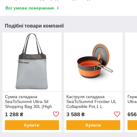
Всі умови повернення
Подібні товари компанії
Сумка складана
Каструля складана
Гер
SeaToSummit Ultra-Sil
SeaToSummit Frontier UL
Ultra
Shopping Bag 30L (High
Collapsible Pot,1 L
Rise)
1 288
3 588
656
₴
₴
Купити
Купити