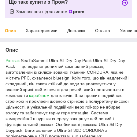
Що таке купити з Пром?
Замовлення під захистом
Опис
Характеристики
Доставка
Оплата
Умови п
Опис
Рюкзак
SeaToSummit Ultra-Sil Dry Day Pack Ultra-Sil Dry Day
Pack — це водонепроникний компактний рюкзак,
виготовлений із силіконізованої тканини CORDURA, яка не
містить PFC, схваленої bluesign. Крім того, що він надлегкий і
складаний, він також стійкий до води та упаковується у
власний крихітний мішечок для речей, який постачається в
комплекті з
карабіном
для ключів. Шви прошиті подвійною
строчкою й проклеєні шовною стрічкою з поліуретану високої
щільності, а унікальний подвійний верх roll-top не вбирає
вологу та забезпечує гарну герметизацію. Система
компресійної шнурівки спереду завершує цей легкий і
функціональний рюкзак. Особливості рюкзака Ultra-Sil Dry
Daypack: Виготовлений з Ultra-Sil 30D CORDURA з
поліуретановим (PU) покриттям, що забезпечує