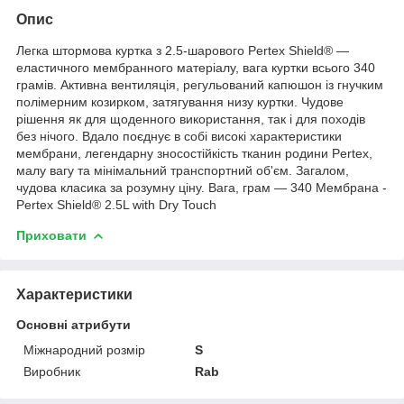
Опис
Легка штормова куртка з 2.5-шарового Pertex Shield® —
еластичного мембранного матеріалу, вага куртки всього 340
грамів. Активна вентиляція, регульований капюшон із гнучким
полімерним козирком, затягування низу куртки. Чудове
рішення як для щоденного використання, так і для походів
без нічого. Вдало поєднує в собі високі характеристики
мембрани, легендарну зносостійкість тканин родини Pertex,
малу вагу та мінімальний транспортний об'єм. Загалом,
чудова класика за розумну ціну. Вага, грам — 340 Мембрана -
Pertex Shield® 2.5L with Dry Touch
Приховати
Характеристики
Основні атрибути
Міжнародний розмір
S
Виробник
Rab