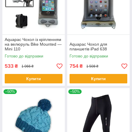
Aquapac Чохол із кріпленням
на велюруль Bike Mounted —
Aquapac Чохол для
Mini 110
планшетів iPad 638
Готово до відправки
Готово до відправки
533
754
₴
₴
1 066 ₴
1 508 ₴
Купити
Купити
–50%
–50%