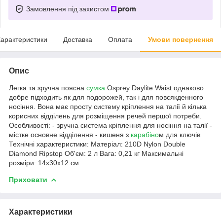
Замовлення під захистом
арактеристики
Доставка
Оплата
Умови повернення
Опис
Легка та зручна поясна
сумка
Osprey Daylite Waist однаково
добре підходить як для подорожей, так і для повсякденного
носіння. Вона має просту систему кріплення на талії й кілька
корисних відділень для розміщення речей першої потреби.
Особливості: - зручна система кріплення для носіння на талії -
містке основне відділення - кишеня з
карабіно
м для ключів
Технічні характеристики: Матеріал: 210D Nylon Double
Diamond Ripstop Об'єм: 2 л Вага: 0,21 кг Максимальні
розміри: 14x30x12 см
Приховати
Характеристики