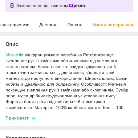
Замовлення під захистом
арактеристики
Доставка
Оплата
Умови повернення
Опис
Магнезія
від французького виробника Petzl покращує
зчеплення рук із зачіпками або качалами під час занять
скелелазінням. Банка легко та швидко відкривається й
герметично закривається, даючи змогу зберігати в ній
магнезію до наступного використання. Широка шийка банки
робить її ідеальною для болдерингу. Особливості: Магнезія
покращує зчеплення рук із зачіпками або склепінням. Суміш
порошку та дрібних грудочок зменшує утворення пилу.
Жорстка банка легко відкривається й герметично
закривається. Матеріал: 100% карбонат магнію Вес г.: 100
Приховати