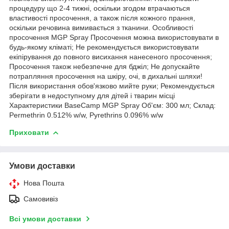
процедуру що 2-4 тижні, оскільки згодом втрачаються
властивості просочення, а також після кожного прання,
оскільки речовина вимивається з тканини. Особливості
просочення MGP Spray Просочення можна використовувати в
будь-якому кліматі; Не рекомендується використовувати
екіпірування до повного висихання нанесеного просочення;
Просочення також небезпечне для бджіл; Не допускайте
потрапляння просочення на шкіру, очі, в дихальні шляхи!
Після використання обов'язково мийте руки; Рекомендується
зберігати в недоступному для дітей і тварин місці
Характеристики BaseCamp MGP Spray Об'єм: 300 мл; Склад:
Permethrin 0.512% w/w, Pyrethrins 0.096% w/w
Приховати
Умови доставки
Нова Пошта
Самовивіз
Всі умови доставки