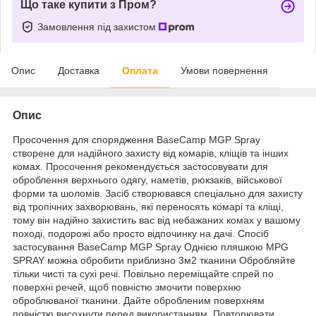
Що таке купити з Пром?
Замовлення під захистом
Опис
Доставка
Оплата
Умови повернення
Опис
Просочення для спорядження BaseCamp MGP Spray
створене для надійного захисту від комарів, кліщів та інших
комах. Просочення рекомендується застосовувати для
оброблення верхнього одягу, наметів, рюкзаків, військової
форми та шоломів. Засіб створювався спеціально для захисту
від тропічних захворювань, які переносять комарі та кліщі,
тому він надійно захистить вас від небажаних комах у вашому
поході, подорожі або просто відпочинку на дачі. Спосіб
застосування BaseCamp MGP Spray Однією пляшкою MPG
SPRAY можна обробити приблизно 3м2 тканини Обробляйте
тільки чисті та сухі речі. Повільно переміщайте спрей по
поверхні речей, щоб повністю змочити поверхню
оброблюваної тканини. Дайте обробленим поверхням
повністю висохнути перед використанням. Повторювати