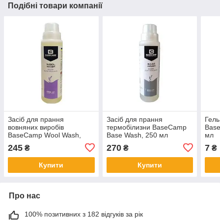
Подібні товари компанії
Засіб для прання
Засіб для прання
Гель
вовняних виробів
термобілизни BaseCamp
Base
BaseCamp Wool Wash,
Base Wash, 250 мл
мл
250 мл
245
270
7
₴
₴
₴
Купити
Купити
Про нас
100% позитивних з 182 відгуків за рік