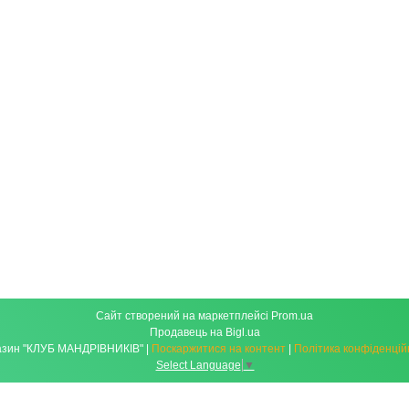
Сайт створений на маркетплейсі
Prom.ua
Продавець на Bigl.ua
Магазин "КЛУБ МАНДРІВНИКІВ" |
Поскаржитися на контент
|
Політика конфіденцій
Select Language
▼