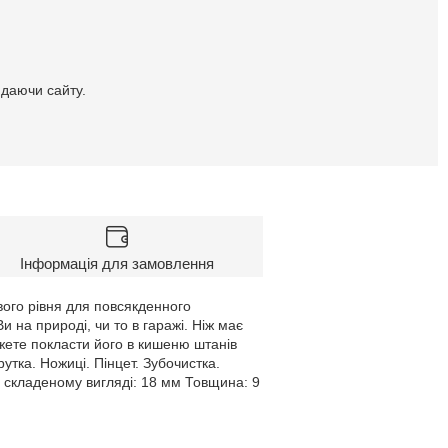
идаючи сайту.
Інформація для замовлення
вого рівня для повсякденного
 на природі, чи то в гаражі. Ніж має
ожете покласти його в кишеню штанів
рутка. Ножиці. Пінцет. Зубочистка.
в складеному вигляді: 18 мм Товщина: 9