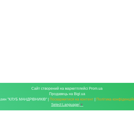
Сайт створений на маркетплейсі
Prom.ua
Продавець на Bigl.ua
Магазин "КЛУБ МАНДРІВНИКІВ" |
Поскаржитися на контент
|
Політика конфіденцій
Select Language
▼