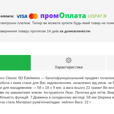
електронні платежі. Тепер ви можете купити будь-який товар не пок
овернення товару протягом 14 днів
за домовленістю
Характеристики
inox Classic SD Edelweiss — багатофункціональний предмет початко
обота з яким стане для Вас задоволенням, незалежно від умов: чи Ви
и для мандрівників — 58 х 18 х 9 мм, а вага всього 22 грами! Ви м
і він не заважатиме зовсім. Інструменти Лезо. Пилочка для нігтів. Вик
 Кількість функцій: 7 Довжина в складеному вигляді: 58 мм Ширина 
ча сталь Матеріал руків'я/накладки: нейлон Вага: 22 г