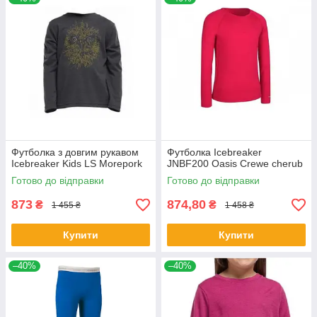
Футболка з довгим рукавом
Футболка Icebreaker
Icebreaker Kids LS Morepork
JNBF200 Oasis Crewe cherub
Готово до відправки
Готово до відправки
873
874,80
₴
₴
1 455 ₴
1 458 ₴
Купити
Купити
–40%
–40%