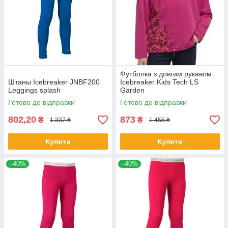
Футболка з довгим рукавом
Штаны Icebreaker JNBF200
Icebreaker Kids Tech LS
Leggings splash
Garden
Готово до відправки
Готово до відправки
802,20
873
₴
₴
1 337 ₴
1 455 ₴
Купити
Купити
–40%
–40%