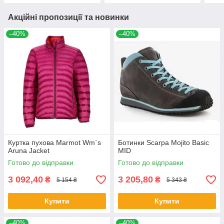
Акційні пропозиції та новинки
–40%
–40%
Куртка пухова Marmot Wm`s
Ботинки Scarpa Mojito Basic
Aruna Jacket
MID
Готово до відправки
Готово до відправки
3 092,40
3 205,80
₴
₴
5 154 ₴
5 343 ₴
Купити
Купити
–40%
–40%