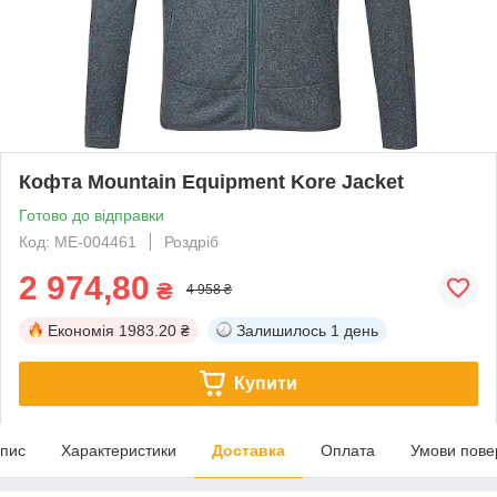
Кофта Mountain Equipment Kore Jacket
Готово до відправки
Код: ME-004461
Роздріб
2 974,80
₴
4 958 ₴
Економія
1983.20 ₴
Залишилось
1 день
Купити
пис
Характеристики
Доставка
Оплата
Умови пове