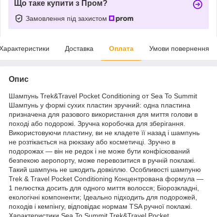
Що таке купити з Пром?
Замовлення під захистом
Характеристики
Доставка
Оплата
Умови повернення
Опис
Шампунь Trek&Travel Pocket Conditioning от Sea To Summit
Шампунь у формі сухих пластин зручний: одна пластина
призначена для разового використання для миття голови в
поході або подорожі. Зручна коробочка для зберігання.
Використовуючи пластину, ви не кладете її назад і шампунь
не розтікається на рюкзаку або косметичці. Зручно в
подорожах — він не редок і не може бути конфіскований
безпекою аеропорту, може перевозитися в ручній поклажі.
Такий шампунь не шкодить довкіллю. Особливості шампуню
Trek & Travel Pocket Conditioning Концентрована формула —
1 пелюстка досить для одного миття волосся; Біорозкладні,
екологічні компоненти; Ідеально підходить для подорожей,
походів і кемпінгу, відповідає нормам TSA ручної поклажі.
Характеристики Sea To Summit Trek&Travel Pocket