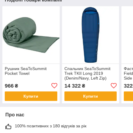
Рушник SeaToSummit
Спальник SeaToSummit
Фаст
Pocket Towel
Trek TKII Long 2019
Fiel
(Denim/Navy, Left Zip)
Side
966
14 322
322
₴
₴
Купити
Купити
Про нас
100% позитивних з 180 відгуків за рік