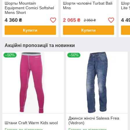
Шорты Mountain
Шорти чоловічі Turbat Bali
Шор
Equipment Comici Softshel
Mns
Lite 
Mens Short
4 360
2 065
4 4
₴
₴
2 950 ₴
Купити
Купити
Акційні пропозиції та новинки
–50%
–50%
Джинси жіночі Salewa Frea
Штани Craft Warm Kids wool
(Vedron)
Готово до відправки
Готово до відправки