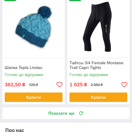
Тайтсы 3/4 Female Montane
Шапка Tepla Lindau
Trail Capri Tights
Готово до відправки
Готово до відправки
362,50
1 025
₴
₴
725 ₴
2 050 ₴
Купити
Купити
Показати ще
Про нас