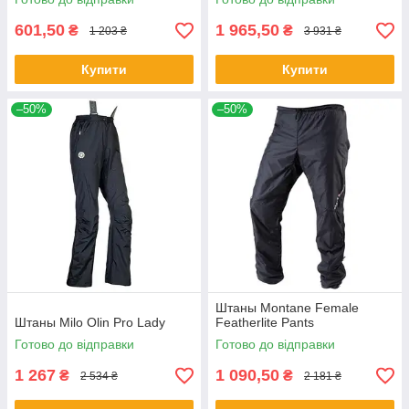
601,50
1 965,50
₴
₴
1 203 ₴
3 931 ₴
Купити
Купити
–50%
–50%
Штаны Montane Female
Штаны Milo Olin Pro Lady
Featherlite Pants
Готово до відправки
Готово до відправки
1 267
1 090,50
₴
₴
2 534 ₴
2 181 ₴