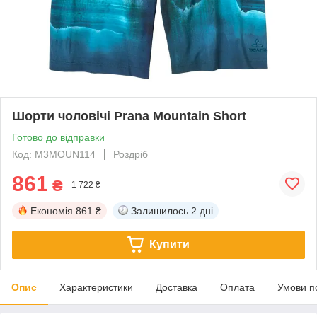
Шорти чоловічі Prana Mountain Short
Готово до відправки
Код: M3MOUN114
Роздріб
861
₴
1 722 ₴
Економія
861 ₴
Залишилось
2 дні
Купити
Опис
Характеристики
Доставка
Оплата
Умови п