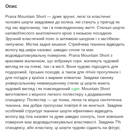
Опис
Prana Mountain Short — дуже зручні, легкі та еластичні
чоловічі шорти завдовжки до коліна, які стануть у пригоді як
під час відпочинку, так і в повсякденному житті. Стильні шорти
напівобтислого анатомічного крою з низькою посадкою.
Зручний еластичний пояс із затяжкою-шнуром і з застібкою-
липучкою. Містка задня кишеня. Стрейчева тканина відводить
вологу від шкіри назовні, швидко сохне та має
водовідштовхувальну поверхню. Prana Mountain Short з
красивим малюнком, що зображує гори, матимуть чудовий
вигляд як на пляжі, так і в місті. Вони чудово підходять для
подорожей, гірських походів, а також для літніх прогулянок і
для поїздок у країни з жарким кліматом. Завдяки своєму
універсальному невимушеному стилю ці шорти мають
чудовий вигляд і як повсякденний
одяг
. Mountain Short
виготовлені з міцного легкого поліестеру з додаванням
спандексу. Поліестер — це тонка, легка та міцна синтетична
тканина, яка добре пропускає повітря й не мнеться. Завдяки
особливій структурі тканини шорти ефективно відводять
вологу від тіла назовні та дуже швидко сохнуть, їхня зовнішня
поверхня має водовідштовхувальні властивості. Завдяки 7%
спандексу, або еластану, ці шорти чудово сідають на фігурі,