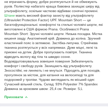
не втрачають форму, добре розтягуються й не обмежують
рухів. Поліестер набагато краща бавовна захищає шкіру від
ультрафіолету, оскільки частково відбиває сонячні промені.
Штани
мають високий фактор захисту від ультрафіолету
(Ultraviolet Protection Factor) UPF. Mountain Short — це
багатофункціональні. комфортні та стильні чоловічі шорти, які
виготовлені в США фірмою Prana. Особливості Prana
Mountain Short: Зручні чоловічі шорти. Низька посадка. Містка
кишеня ззаду. Анатомічний крій. Довжина до коліна. Зручний
еластичний пояс із затяжкою. Застібка-липучка. Стрейчева
тканина розтягується у всіх напрямках. Дуже міцні, легкі та
приємні на дотик. Добре пропускають повітря. Тканина
відводить вологу від тіла та швидко сохне.
Водовідштовхувальна зовнішня поверхня Забезпечують
комфорт і свободу рухів. Захищають від ультрафіолету.
Зносостійкі, не линяють і не мнуться. Підходять для походів,
прогулянок за містом, для катання на велосипеді та для
подорожей у тропіки. Чудово виглядають як міський одяг.
Сучасний вільний стиль. Склад: 93% Polyester 7% Spandex
Довжина за кроковим швом: 25,4 см. Розміри: S,L
Приховати