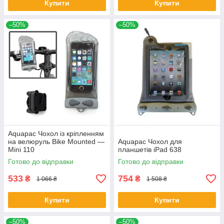
Купити
Купити
–50%
–50%
Aquapac Чохол із кріпленням
на велюруль Bike Mounted —
Aquapac Чохол для
Mini 110
планшетів iPad 638
Готово до відправки
Готово до відправки
533
754
₴
₴
1 066 ₴
1 508 ₴
Купити
Купити
–50%
–50%