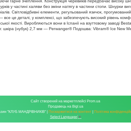
уючи гарне зчеплення. Конструкція черевиків передбачає високу шн
рків у частині халяви без зміни натягу в частини стопи. Шнурки виг
ріалів. Світловідбивні елементи, регульований язичок, прогумований 
 все це деталі, у комплексі, що забезпечують високий рівень комф
ької якості. Виробляються вони в Іспанії на взуттєвому заводі Bestar
л: шкіра (нубук) 2,7 мм — Perwanger® Подошва: Vibram® Ice New 
Сайт створений на маркетплейсі
Prom.ua
Продавець на Bigl.ua
Магазин "КЛУБ МАНДРІВНИКІВ" |
Поскаржитися на контент
|
Політика конфіденцій
Select Language
▼