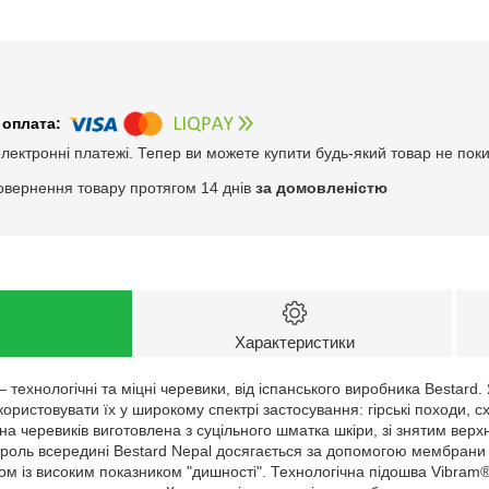
електронні платежі. Тепер ви можете купити будь-який товар не пок
овернення товару протягом 14 днів
за домовленістю
Характеристики
 технологічні та міцні черевики, від іспанського виробника Bestard.
користовувати їх у широкому спектрі застосування: гірські походи, с
а черевиків виготовлена з суцільного шматка шкіри, зі знятим верх
роль всередині Bestard Nepal досягається за допомогою мембрани
ом із високим показником "дишності". Технологічна підошва Vibram