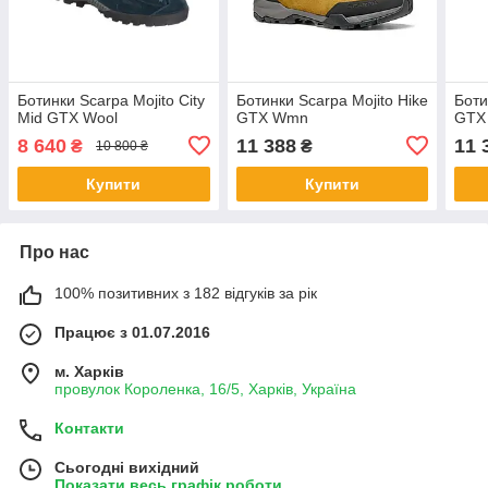
Ботинки Scarpa Mojito City
Ботинки Scarpa Mojito Hike
Боти
Mid GTX Wool
GTX Wmn
GTX
8 640
11 388
11 
₴
₴
10 800 ₴
Купити
Купити
Про нас
100% позитивних з 182 відгуків за рік
Працює з 01.07.2016
м. Харків
провулок Короленка, 16/5, Харків, Україна
Контакти
Сьогодні вихідний
Показати весь графік роботи