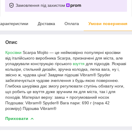
Замовлення під захистом
арактеристики
Доставка
Оплата
Умови повернення
Опис
Кросівки
Scarpa Mojito — це неймовірно популярні кросівки
від італійського виробника Scarpa, призначені для міста, але
успадкували конструкцію гірського
взуття
для підходів. Яскраві
кольори, стильний дизайн, зручна колодка, легка вага, ну і,
звісно ж, чудова ціна! Завдяки підошві Vibram® Spyder
забезпечується чудове зчеплення з будь-якою поверхнею.
Глибока шнурівка дає змогу регулювати ступінь обхвату ноги,
що робить це взуття дуже зручним як для міста, так і для
походів. Матеріал верху: замш + прогумований носок
Подошва: Vibram® Spyder® Вага пари: 690 г (пара 42
розміру) Підошва Vibram®
Приховати