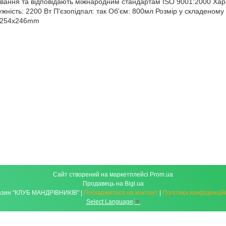
вання та відповідають міжнародним стандартам ISO 9001:2000 Хар
жність: 2200 Вт П'єзопідпал: так Об'єм: 800мл Розмір у складеному
Ø 254x246mm
Сайт створений на маркетплейсі
Prom.ua
Продавець на Bigl.ua
Магазин "КЛУБ МАНДРІВНИКІВ" |
Поскаржитися на контент
|
Політика конфіденцій
Select Language
▼