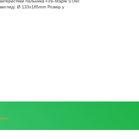
актеристики пальника Fire-Maple STAR
 вигляді: Ø 133x185mm Розмір у
ності