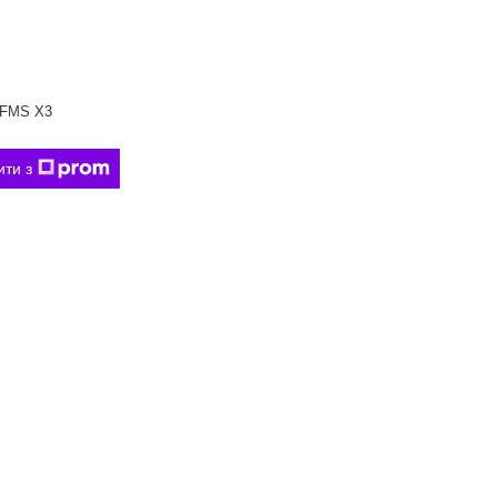
FMS Х3
ити з