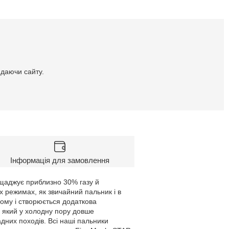
идаючи сайту.
Інформація для замовлення
ощаджує приблизно 30% газу й
х режимах, як звичайний пальник і в
ьому і створюється додаткова
, який у холодну пору довше
адних походів. Всі наші пальники