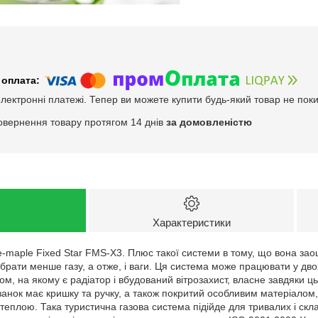
електронні платежі. Тепер ви можете купити будь-який товар не пок
овернення товару протягом 14 днів
за домовленістю
Характеристики
e-maple Fixed Star FMS-X3. Плюс такої системи в тому, що вона за
 брати менше газу, а отже, і ваги. Ця система може працювати у дво
ном, на якому є радіатор і вбудований вітрозахист, власне завдяки ц
занок має кришку та ручку, а також покритий особливим матеріалом
 теплою. Така туристична газова система підійде для тривалих і скл